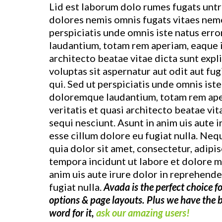
Lid est laborum dolo rumes fugats untr
dolores nemis omnis fugats vitaes nem
perspiciatis unde omnis iste natus er
laudantium, totam rem aperiam, eaque ip
architecto beatae vitae dicta sunt ex
voluptas sit aspernatur aut odit aut fu
qui. Sed ut perspiciatis unde omnis ist
doloremque laudantium, totam rem aper
veritatis et quasi architecto beatae vi
sequi nesciunt. Asunt in anim uis aute i
esse cillum dolore eu fugiat nulla. Ne
quia dolor sit amet, consectetur, adipi
tempora incidunt ut labore et dolore 
anim uis aute irure dolor in reprehender
fugiat nulla.
Avada is the perfect choice fo
options & page layouts. Plus we have the 
word for it,
ask our amazing users!