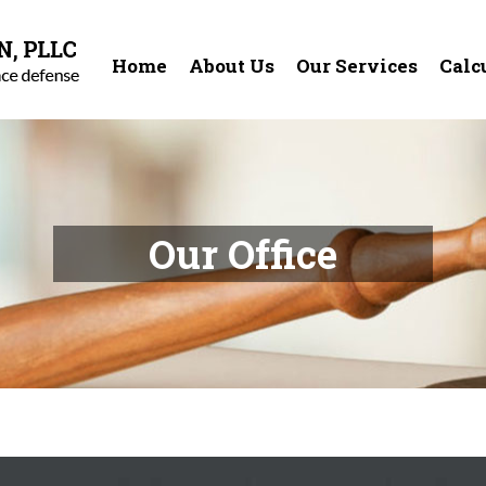
Home
About Us
Our Services
Calc
Our Office