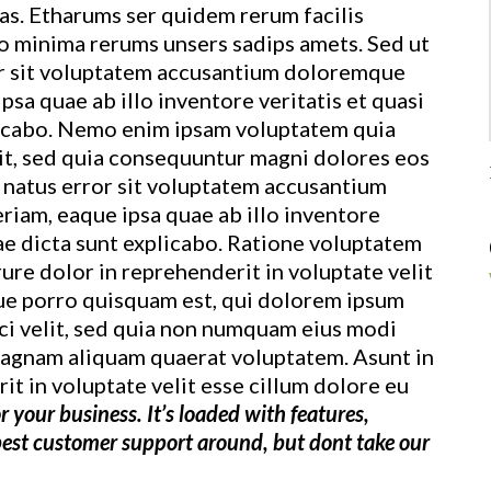
as. Etharums ser quidem rerum facilis
o minima rerums unsers sadips amets. Sed ut
ror sit voluptatem accusantium doloremque
sa quae ab illo inventore veritatis et quasi
plicabo. Nemo enim ipsam voluptatem quia
git, sed quia consequuntur magni dolores eos
e natus error sit voluptatem accusantium
iam, eaque ipsa quae ab illo inventore
tae dicta sunt explicabo. Ratione voluptatem
rure dolor in reprehenderit in voluptate velit
que porro quisquam est, qui dolorem ipsum
sci velit, sed quia non numquam eius modi
magnam aliquam quaerat voluptatem. Asunt in
it in voluptate velit esse cillum dolore eu
r your business. It’s loaded with features,
best customer support around, but dont take our